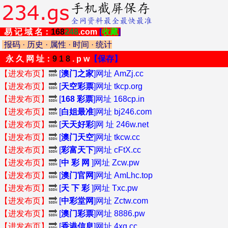
易 记 域 名：
168
248
.com
[
收藏
]
报码
·
历史
·
属性
·
时间
·
统计
永 久 网 址：
9 1 8
. p w
【保存】
【进发布页】
🔜
[
澳门之家
]网址 AmZj.cc
【进发布页】
🔜
[
天空彩票
]网址 tkcp.org
【进发布页】
🔜
[
168 彩票
]网址 168cp.in
【进发布页】
🔜
[
白姐最准
]网址 bj246.com
【进发布页】
🔜
[
天天好彩
]网 址 246w.net
【进发布页】
🔜
[
澳门天空
]网址 tkcw.cc
【进发布页】
🔜
[
彩富天下
]网址 cFtX.cc
【进发布页】
🔜
[
中 彩 网
]网址 Zcw.pw
【进发布页】
🔜
[
澳门官网
]网址 AmLhc.top
【进发布页】
🔜
[
天 下 彩
]网址 Txc.pw
【进发布页】
🔜
[
中彩堂网
]网址 Zctw.com
【进发布页】
🔜
[
澳门彩票
]网址 8886.pw
【进发布页】
🔜
[
香港信息
]网址 4xg.cc