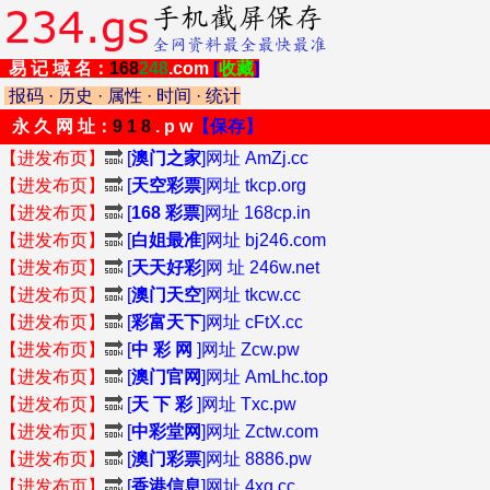
易 记 域 名：
168
248
.com
[
收藏
]
报码
·
历史
·
属性
·
时间
·
统计
永 久 网 址：
9 1 8
. p w
【保存】
【进发布页】
🔜
[
澳门之家
]网址 AmZj.cc
【进发布页】
🔜
[
天空彩票
]网址 tkcp.org
【进发布页】
🔜
[
168 彩票
]网址 168cp.in
【进发布页】
🔜
[
白姐最准
]网址 bj246.com
【进发布页】
🔜
[
天天好彩
]网 址 246w.net
【进发布页】
🔜
[
澳门天空
]网址 tkcw.cc
【进发布页】
🔜
[
彩富天下
]网址 cFtX.cc
【进发布页】
🔜
[
中 彩 网
]网址 Zcw.pw
【进发布页】
🔜
[
澳门官网
]网址 AmLhc.top
【进发布页】
🔜
[
天 下 彩
]网址 Txc.pw
【进发布页】
🔜
[
中彩堂网
]网址 Zctw.com
【进发布页】
🔜
[
澳门彩票
]网址 8886.pw
【进发布页】
🔜
[
香港信息
]网址 4xg.cc