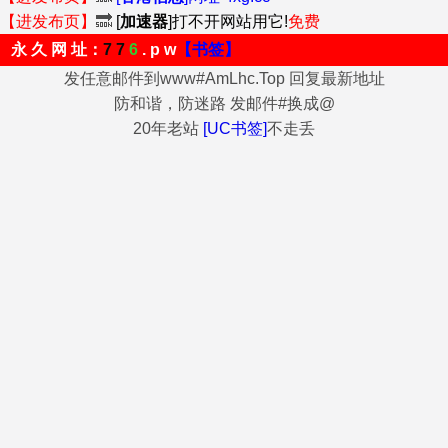
【进发布页】
🔜
[
加速器
]打不开网站用它!
免费
永 久 网 址：
7 7
6
. p w
【书签】
发任意邮件到www#AmLhc.Top 回复最新地址
防和谐，防迷路 发邮件#换成@
20年老站
[UC书签]
不走丢